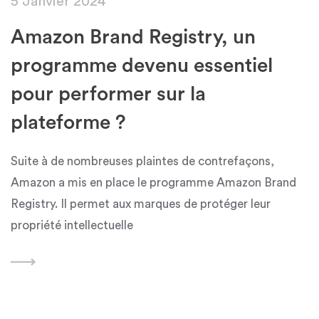
5 Janvier 2024
Amazon Brand Registry, un
programme devenu essentiel
pour performer sur la
plateforme ?
Suite à de nombreuses plaintes de contrefaçons,
Amazon a mis en place le programme Amazon Brand
Registry. Il permet aux marques de protéger leur
propriété intellectuelle