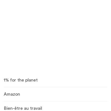
1% for the planet
Amazon
Bien-être au travail