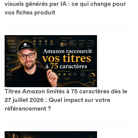
visuels générés par IA : ce qui change pour
vos fiches produit
Titres Amazon limités à 75 caractères dès le
27 juillet 2026 : Quel impact sur votre
référencement ?