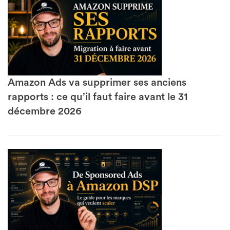
Amazon Ads va supprimer ses anciens
rapports : ce qu’il faut faire avant le 31
décembre 2026