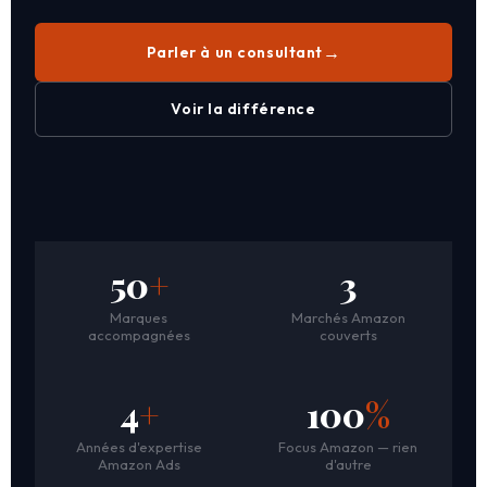
Parler à un consultant
Voir la différence
50
+
3
Marques
Marchés Amazon
accompagnées
couverts
4
+
100
%
Années d'expertise
Focus Amazon — rien
Amazon Ads
d'autre