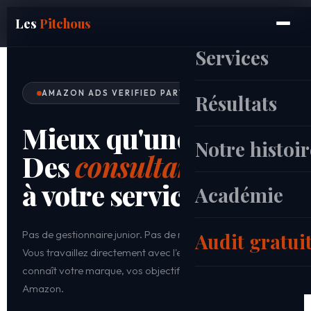
Les
Pitchous
Services
AMAZON ADS VERIFIED PARTNER
Résultats
Mieux qu'une agence.
Notre histoir
Des
consultants
à votre service.
Académie
Pas de gestionnaire junior. Pas de rotation de compte.
Audit gratui
Vous travaillez directement avec l'expert certifié qui
connaît votre marque, vos objectifs et votre catégorie
Amazon.